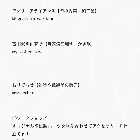
アグリ・アライアンス【旬の野菜・加工品】
@agrialliance.wakifarm
寄田珈琲研究所【自家焙煎珈琲、かき氷】
@y_coffee_labo
＿＿＿＿＿＿＿＿＿＿＿＿
おりでちせ【雑貨や紙製品の販売】
@oridechise
◯ワークショップ
オリジナル陶磁製パーツを組み合わせてアクセサリーを仕
立てます