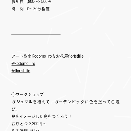
参加費 1,800～2,500円
時 間 10～30分程度
＿＿＿＿＿＿＿＿＿＿＿＿
アート教室Kodomo iro＆お花屋floristlilie
@kodomo_iro
@floristlilie
◯ワークショップ
ガジュマルを植えて、ガーデンピックに色を塗って色遊
び。
夏をイメージした島をつくろう！
おひとつ 2,200円～
作る時間 15分～