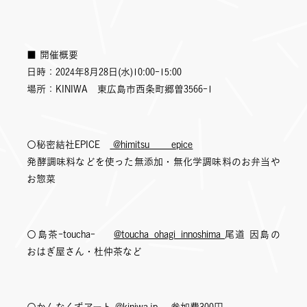
■ 開催概要
日時：2024年8月28日(水)10:00-15:00
場所：KINIWA 東広島市西条町郷曽3566-1
〇秘密結社EPICE
@himitsu____epice
発酵調味料などを使った無添加・無化学調味料のお弁当や
お惣菜
〇島茶-toucha-
@toucha_ohagi_innoshima
尾道 因島の
おはぎ屋さん・杜仲茶など
〇かんなくずアート
@kiniwa.jp
参加費300円