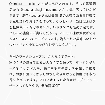
@himitsu____epice
さんがご出店されます。そして尾道因
島から
@toucha_ohagi_innoshima
さんに初出店していただ
きます。島茶-toucha-さんは毎朝 島のお茶である杜仲茶で
小豆を焚いておはぎを作っていらっしゃり、当日はおはぎ
と杜仲茶ラテなどのオリジナルドリンクも販売予定です。
ぜひこの機会にご賞味ください。アトリエ棟は飲食ができ
るスペースとしてオープンします。購入された美味しいおや
つやドリンクを涼みながらお楽しみください。
今回のワークショップは「かんなくずアート」
家づくりの過程で出るかんなくずを使って、ポンポンやリ
ースを作りませんか。製作中も木の香りや手触りに癒さ
れ、お家に帰ってからもお水を吹きかけると何度でも木の
香りを楽しめます。アロマオイルを吹きかけてデュフュー
ザーとしてもどうぞ。参加費 300円