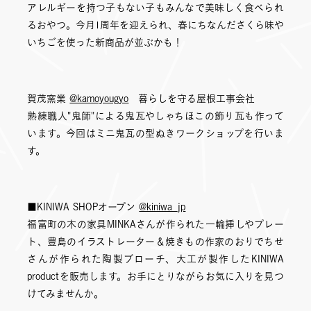
アレルギーを持つ子もない子もみんなで美味しく食べられ
るおやつ。今月1周年を迎えられ、春にちなんださくら味や
いちごを使った新商品が並ぶかも！
賀茂窯業
@kamoyougyo
暮らしを守る屋根工事会社
熟練職人"鬼師"による鬼瓦やしゃちほこの飾り瓦も作って
います。今回はミニ鬼瓦の型ぬきワークショップを行いま
す。
■KINIWA SHOPオープン
@kiniwa_jp
福富町の木の家具MINKAさんが作られた一輪挿しやプレー
ト、豊島のイラストレーター＆焼きもの作家のおりでちせ
さんが作られた陶製ブローチ、大工が製作したKINIWA
productを販売します。お手にとりながらお気に入りを見つ
けてみませんか。